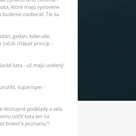
 kata, ktoré majú vyslovene
a budeme zaoberať. Tie sa
dan, gedan, kake-uke,
 začali chápať princíp -
é žiacké kata - už majú ucelený
rurunfa, suparinpei -
e dostupné podklady a veľa
omu cvičiť kata len na
cez bolesť k poznaniu"!