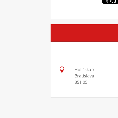
Holičská 7
Bratislava
851 05