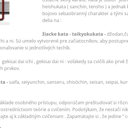
heishukata ( sanchin, tensho ) a jednak
bojovo sebaobranný charakter a tými s
delia na :
žiacke kata - taikyokukata
-
džodan,ču
hi a ni. Sú umelo vytvorené pre začiatocníkov, aby postupne
naľovanie si jednotlivých techík.
-
gekisai dai ichi , gekisai dai ni - voľakedy sa cvičili ako prv
h prvkov.
ta -
saifa, seiyunchin, sanseru, shisóchin, seisan, seipai, ku
základe osobného prístupu, odporúčam preštudovať si rôzn
ostredníctvom teórie a cvičením. Podotýkam, že nestačí nik
ajte aj k základným cvičeniam . Zapamätajte si , že jedine " 