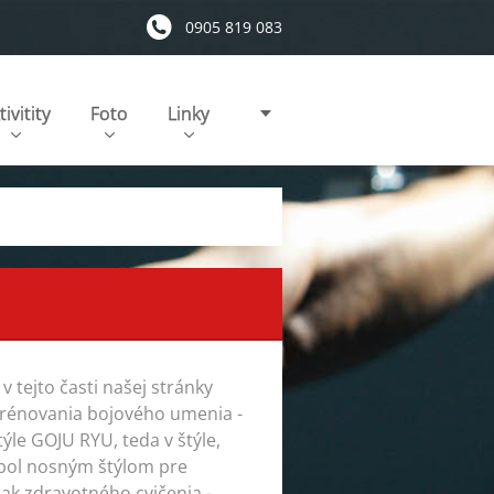
0905 819 083
tivitity
Foto
Linky
 tejto časti našej stránky
rénovania bojového umenia -
týle GOJU RYU, teda v štýle,
ý bol nosným štýlom pre
nak zdravotného cvičenia -