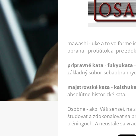
mawashi - uke a to vo forme ic
obrana - protiútok a pre zdoko
prípravné kata - fukyukata 
základný súbor sebaobrannýc
majstrovské kata - kaishuka
absolútne historické kata.
Osobne - ako Váš sensei, na 
študovať a zdokonalovať sa pr
tréningoch. A neustále sa vrac