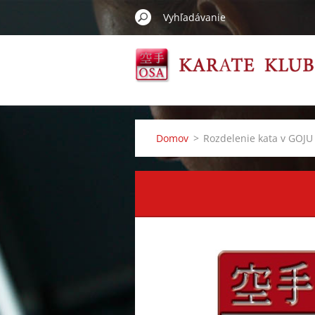
Domov
>
Rozdelenie kata v GOJU