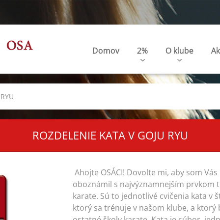
Domov
2%
O klube
Ak
 RYU
ROZDELENIE KATA V GOJU RYU
Ahojte OSÁCI! Dovolte mi, aby som Vás v
oboznámil s najvýznamnejším prvkom t
karate. Sú to jednotlivé cvičenia kata v š
ktorý sa trénuje v našom klube, a ktor
ostatné školy karate. Kata je súbor jed