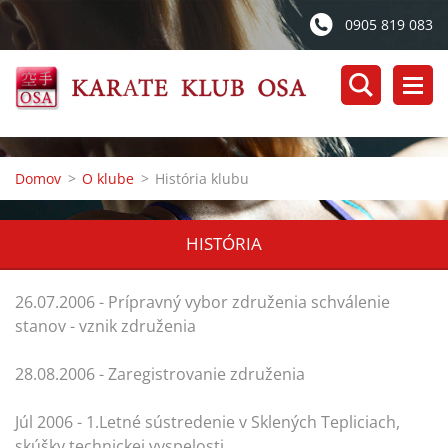
0905 819 083
Domov
>
O klube
>
História klubu
HISTÓRIA
26.07.2006 - Prípravný vybor združenia schválenie
stanov - vznik združenia
28.08.2006 - Zaregistrovanie združenia
Júl 2006 - 1.Letné sústredenie v Sklených Tepliciach,
skúšky technickej vyspelosti