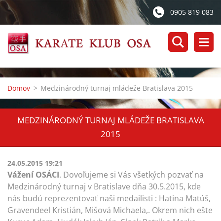
0905 819 083
Domov
>
Medzinárodný turnaj mládeže Bratislava 2015
MEDZINÁRODNÝ TURNAJ MLÁDEŽE BRATISLAVA
2015
24.05.2015 19:21
Vážení OSÁCI
. Dovoľujeme si Vás všetkých pozvať na
Medzinárodný turnaj v Bratislave dňa 30.5.2015, kde
nás budú reprezentovať naši medailisti : Hatina Matúš,
Gravendeel Kristián, Mišová Michaela,. Okrem nich ešte