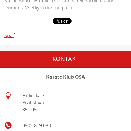
Kuruc Adam, Hudák Jakub Ján, Slnek Patrik a Marko
Dominik. Všetkým držíme palce.
Späť
KONTAKT
Karate Klub OSA
Holičská 7
Bratislava
851 05
0905 819 083