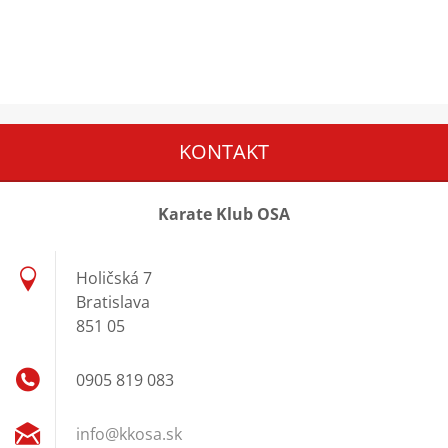
KONTAKT
Karate Klub OSA
Holičská 7
Bratislava
851 05
0905 819 083
info@kko
sa.sk