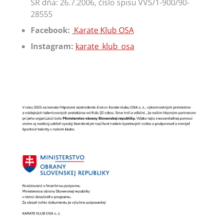
SR dňa: 26.7.2006, číslo spisu VVS/1-900/90-
28555
Facebook:
Karate Klub OSA
Instagram:
karate_klub_osa