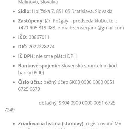
Malinovo, Slovakia
Sídlo:
Holíčska 7, 851 05 Bratislava, Slovakia
Zastúpený:
Ján Požgay – predseda klubu, tel.:
+421 905 819 083, e-mail: sensei.jano@gmail.com
IČO:
30867011
DIČ:
2022228274
IČ DPH:
nie sme plátci DPH
Bankové spojenie:
Slovenská sporiteľna (kód
banky 0900)
Číslo účtu:
bežný účet: SK03 0900 0000 0051
6725 6879
dotačný: SK04 0900 0000 0051 6725
7249
Zriaďovacia listina (stanovy):
registrované MV