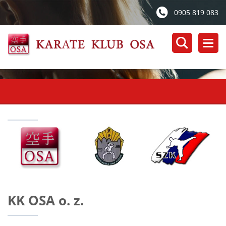
0905 819 083
KK OSA o. z.